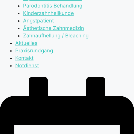
Parodontitis Behandlung
Kinderzahnheilkunde
Angstpatient
Ästhetische Zahnmedizin
Zahnaufhellung / Bleaching
Aktuelles
Praxisrundgang
Kontakt
Notdienst